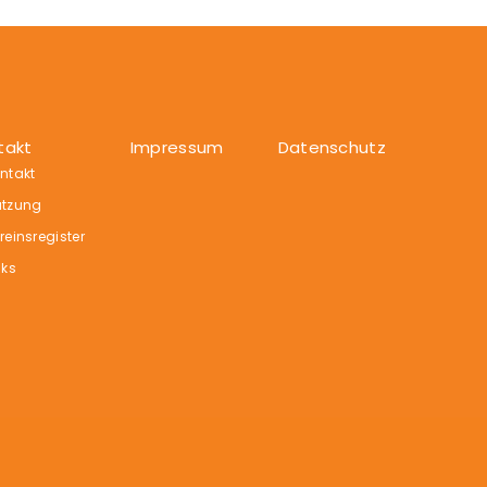
takt
Impressum
Datenschutz
ntakt
tzung
reinsregister
nks